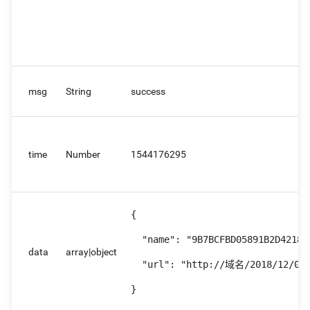
msg
String
success
time
Number
1544176295
{

  "name": "9B7BCFBD05891B2D42187F
data
array|object
  "url": "http://域名/2018/12/08/5
}