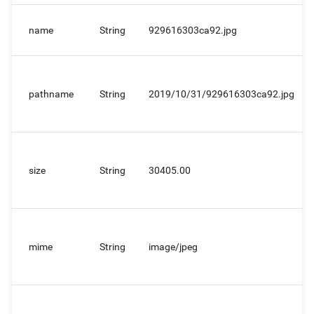
name
String
929616303ca92.jpg
pathname
String
2019/10/31/929616303ca92.jpg
size
String
30405.00
mime
String
image/jpeg