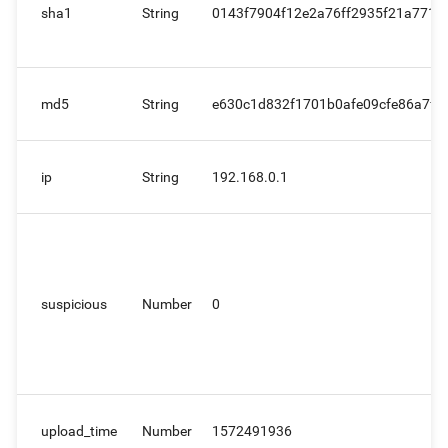
sha1
String
0143f7904f12e2a76ff2935f21a771b
md5
String
e630c1d832f1701b0afe09cfe86a7f2
ip
String
192.168.0.1
suspicious
Number
0
upload_time
Number
1572491936