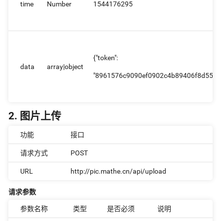
time
Number
1544176295
{"token":
data
array|object
"8961576c9090ef0902c4b89406f8d557"
2. 图片上传
功能
接口
请求方式
POST
URL
http://pic.mathe.cn/api/upload
请求参数
参数名称
类型
是否必须
说明