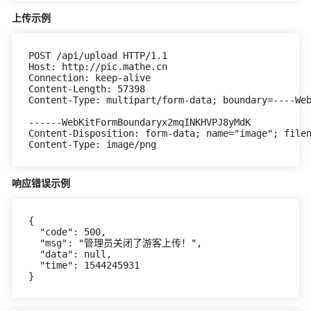
上传示例
POST /api/upload HTTP/1.1

Host: http://pic.mathe.cn

Connection: keep-alive

Content-Length: 57398

Content-Type: multipart/form-data; boundary=----Web
------WebKitFormBoundaryx2mqINKHVPJ8yMdK

Content-Disposition: form-data; name="image"; filen
响应错误示例
{

  "code": 500,

  "msg": "管理员关闭了游客上传！",

  "data": null,

  "time": 1544245931

}